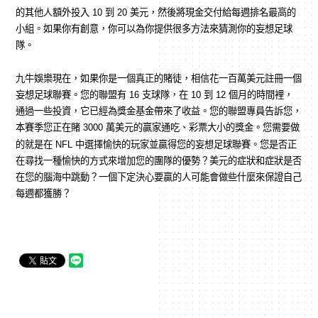
的其他人額外投入 10 到 20 美元，然後將現金交付給每週排名最高的
小組。如果你有創意，你可以為你提供很多方法來猜測你的妄想足球
隊。
九牛娛樂
現在，如果你是一個真正的賭徒，相信花一百萬美元註冊一個
妄想足球聯賽。您的聯盟有 16 支球隊，在 10 到 12 個月的時間裡，
通過一些投資，它已經為獎金基金帶來了收益。您的聯盟專員告訴您，
本賽季您正在賭 3000 萬美元的贏家通吃、彩票大小的獎金。您需要做
的就是在 NFL 中選擇愉快的玩家並贏得您的妄想足球聯賽。您是否正
在尋找一種愉快的方式來增加您的團隊的優勢？美元的症狀和症狀是否
在您的腦海中跳動？一個下定決心要贏的人可能會做些什麼來保證自己
每週都獲勝？