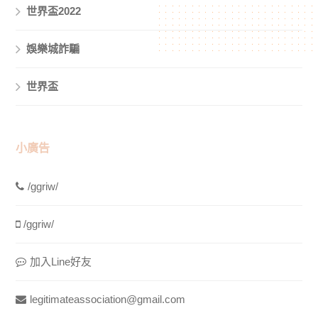
世界盃2022
娛樂城詐騙
世界盃
小廣告
/ggriw/
/ggriw/
加入Line好友
legitimateassociation@gmail.com