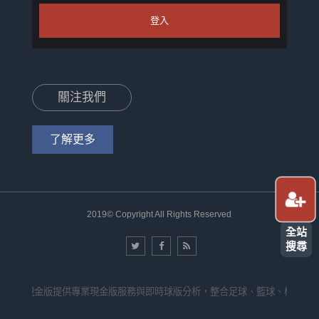
登入
關注我們
了解更多
2019© Copyright All Rights Reserved
全站
搜尋
運彩現金版提供專業現金版服務與即時球版分析，整合足球、籃球、棒球等