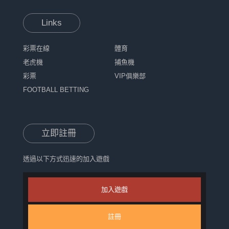
Links
彩票在線
體育
老虎機
捕魚機
彩票
VIP俱樂部
FOOTBALL BETTING
立即註冊
透過以下方式迅速的加入遊戲
加入遊戲
註冊