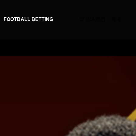
FOOTBALL BETTING
加入遊戲
简体