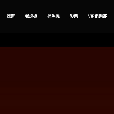
體育
老虎機
捕魚機
彩票
VIP俱樂部