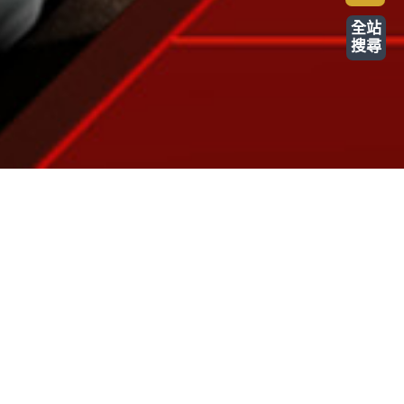
全站
搜尋