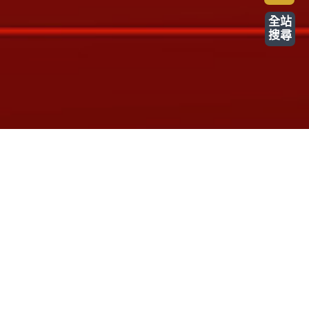
全站
搜尋