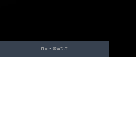
首頁
體育投注