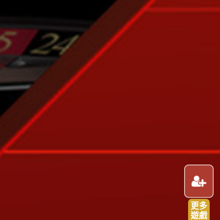
更多
遊戲