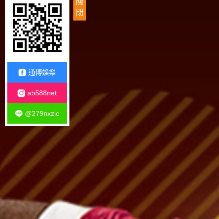
關
閉
通博娛樂
ab588net
@279nxzic