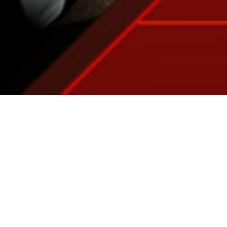
BET
體育投注
運動彩券分析