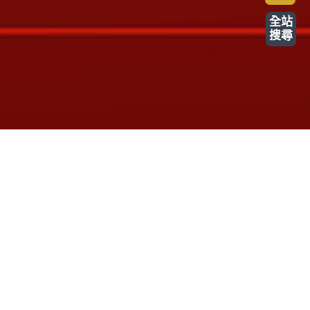
全站
搜尋