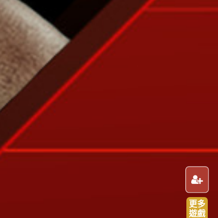
更多
遊戲