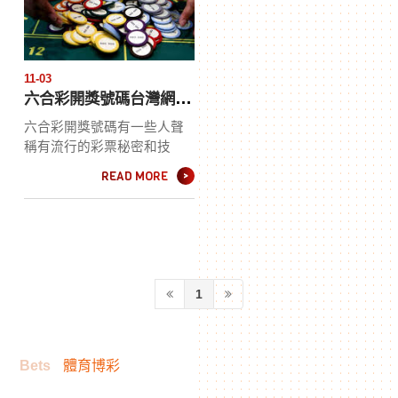
11-03
六合彩開獎號碼台灣網上彩票的中獎秘訣是什麼
六合彩開獎號碼有一些人聲
稱有流行的彩票秘密和技
術，可以在男人或女人的金
READ MORE
>
融機構賬戶中定位財富。
1
Bets
體育博彩