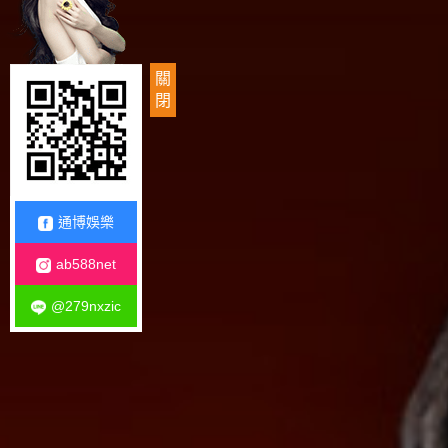
關
閉
通博娛樂
ab588net
@279nxzic