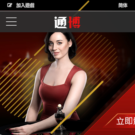
加入遊戲
简体