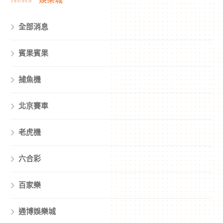
全部消息
賓果賓果
捕魚機
北京賽車
老虎機
六合彩
百家樂
通博娛樂城