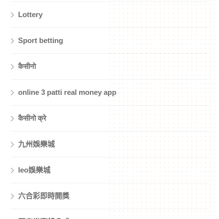
Lottery
Sport betting
कैसीनो
online 3 patti real money app
कैसीनो क्रे
九州娛樂城
leo娛樂城
六合彩即時開獎