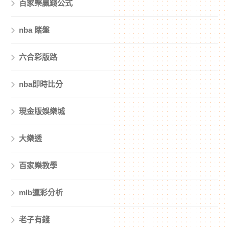
百家樂贏錢公式
nba 賭盤
六合彩版路
nba即時比分
現金版娛樂城
大樂透
百家樂教學
mlb運彩分析
老子有錢