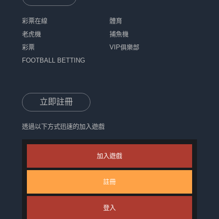
彩票在線
體育
老虎機
捕魚機
彩票
VIP俱樂部
FOOTBALL BETTING
立即註冊
透過以下方式迅速的加入遊戲
加入遊戲
註冊
登入