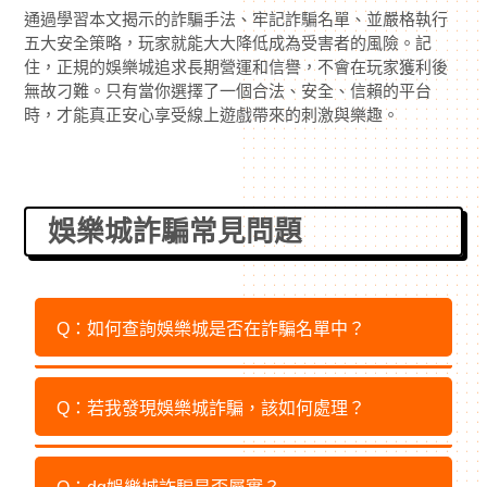
通過學習本文揭示的詐騙手法、牢記詐騙名單、並嚴格執行
五大安全策略，玩家就能大大降低成為受害者的風險。記
住，正規的娛樂城追求長期營運和信譽，不會在玩家獲利後
無故刁難。只有當你選擇了一個合法、安全、信賴的平台
時，才能真正安心享受線上遊戲帶來的刺激與樂趣。
娛樂城詐騙常見問題
Q：如何查詢娛樂城是否在詐騙名單中？
可搜尋「平台名稱 + 詐騙」或「娛樂城詐騙名
單」，同時查看社群評價與監管單位資料。
Q：若我發現娛樂城詐騙，該如何處理？
立即截圖保存紀錄、停止匯款，並向警方報案或向
金流服務商申訴。