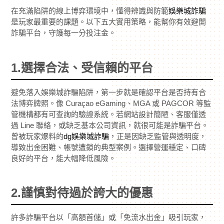
在充滿陷阱的線上博弈環境中，懂得辨識與防範
娛樂城詐騙
是玩家最重要的課題。以下五大實用策略，能幫你有效避開
詐騙平台，守護每一分投注金。
1.選擇合法、受信賴的平台
避免落入娛樂城詐騙陷阱，第一步就是確認平台是否持有合
法博弈牌照。像 Curaçao eGaming、MGA 或 PAGCOR 等監
管機構都有可查詢的驗證系統。若網站設計簡陋、客服僅透
過 Line 聯絡，或缺乏基本公司資訊，就很可能是詐騙平台。
曾被玩家爆料的
dg娛樂城詐騙
，正是因缺乏監管與透明度，
導致出金困難、帳號遭鎖的典型案例。選擇營運穩定、口碑
良好的平台，能大幅降低風險。
2.謹慎對待過於誇大的優惠
許多詐騙平台以「高額首儲」或「免流水出金」吸引玩家，