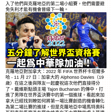
入了他們與克羅地亞的第二場小組賽，他們需要避
免失利才能有機會晉級下一輪。
克羅地亞對加拿大：2022 年 FIFA 世界杯卡塔爾多
哈 - 11 月 27 日：加拿大的 Alphonso Davies（19
歲）在這之後與隊友一起慶祝這次他們直接得分
了。戴維斯點頭主場 Tajon Buchanan 的傳中，打
進了男隊在世界盃決賽中的第一個進球。看起來加
拿大已經找到瞭如何將第一場比賽創造的機會轉化
為第二場比賽的進球，但是克羅地亞中場馬特奧科