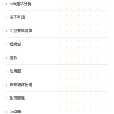
mlb運彩分析
老子有錢
北京賽車開獎
娛樂城
運彩
信用版
娛樂城註冊送
歐冠賽程
bet365