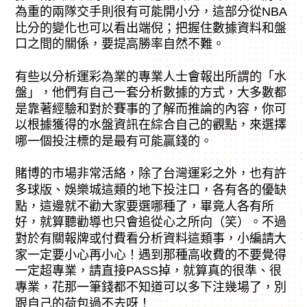
為重的兩隊交手則很有可能開小分，這部分從
NBA
比分
的變化也可以看出端倪；把握住數據資料和盤
口之間的關係，要提高勝率自然不難。
有些以分析運彩為業的專業人士會報出所謂的「水
盤」，他們有自己一套分析數據的方式，大多數都
是靠著經驗和對於賽事的了解而推論的內容，你可
以根據獲得的水盤資訊在綜合自己的觀點，來選擇
哪一個投注標的是最有可能贏錢的。
賭博的市場非常活絡，除了台灣運彩之外，也有許
多球版、娛樂城這類的地下投注口，各有各的優缺
點，這邊就不勸大家要選哪種了，畢竟人各有所
好，就算聽勸導也只會追從心之所向（笑）。不過
對於有關報牌或付費看分析資料這類事，小編請大
家一定要小心再小心！遇到那種高收費的不要覺得
一定超專業，請直接PASS掉，就算真的很準、很
專業，花那一筆錢都不知道可以多下注幾場了，別
跟自己的荷包過不去呀！