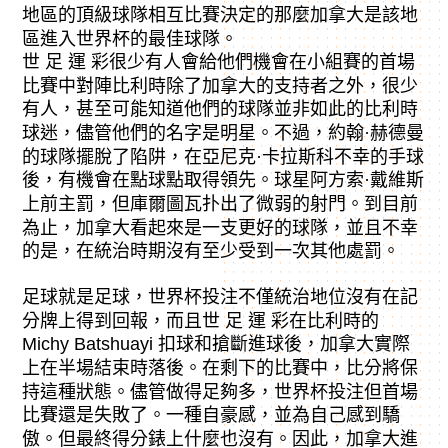
地區的頂級球隊相互比賽決定的那麼加拿大是該地
區進入世界杯的最佳球隊。
世 足 運 彩很少有人會給他們機會在小組賽的首場
比賽中對陣比利時除了加拿大的支持者之外，很少
有人，甚至可能知道他們的球隊並非如此的比利時
球迷，儘管他們的名字是明星。不過，約翰·赫德曼
的球隊擺脫了陷阱，在亞尼克·卡拉斯科不幸的手球
後，有機會在點球點取得領先。球星阿方索·戴維斯
上前主罰，但庫爾圖瓦扑出了微弱的射門。到目前
為止，加拿大看起來是一支更好的球隊，並且不幸
的是，在統治時期沒有至少受到一次其他處罰。
足球就是足球，
世界杯投注
不僅統治地位沒有在記
分牌上得到回報，而且世 足 運 彩在比利時的
Michy Batshuayi 扣球和搶斷進球後，加拿大實際
上在半場結束時落後。在剩下的比賽中，比分將保
持這種狀態。儘管做得足夠多，世界杯投注但首場
比賽還是失敗了。一種自豪感，並為自己感到驕
傲。但最終得分錶上什麼也沒有。因此，加拿大進