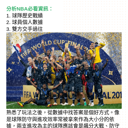
分析NBA必看資訊：
1. 球隊歷史戰績
2. 球員個人數據
3. 雙方交手過往
熟悉了玩法之後，從數據中找答案是個好方式。像
是球隊防守與進攻效率常被拿來作為大小分的依
據，兩支進攻為主的球隊應該會是飆分大戰、防守