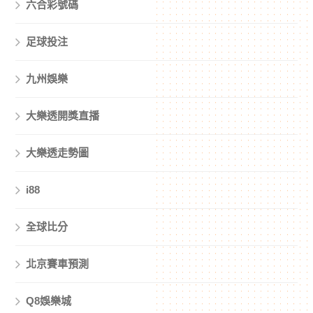
六合彩號碼
足球投注
九州娛樂
大樂透開獎直播
大樂透走勢圖
i88
全球比分
北京賽車預測
Q8娛樂城