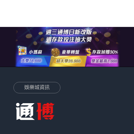
優博ueo運彩現金版資訊
娛樂城資訊