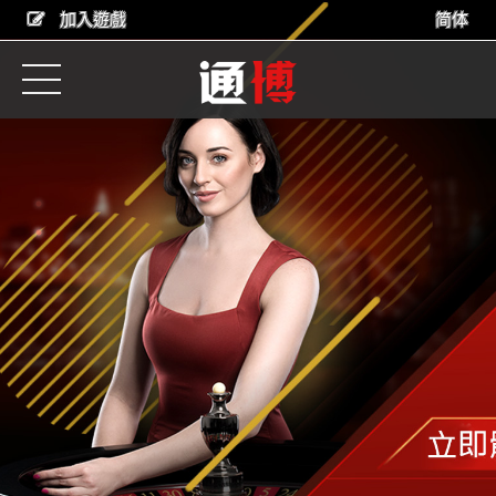
加入遊戲
简体