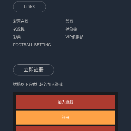
Links
彩票在線
體育
老虎機
捕魚機
彩票
VIP俱樂部
FOOTBALL BETTING
立即註冊
透過以下方式迅速的加入遊戲
加入遊戲
註冊