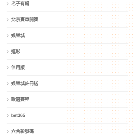
老子有錢
北京賽車開獎
娛樂城
運彩
信用版
娛樂城註冊送
歐冠賽程
bet365
六合彩號碼