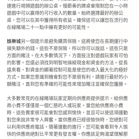
速進行視頻遊戲的辦公桌。慢節奏的牌桌會限制您在一小時
遊戲中可以贏得的可行收入的數量。始終選擇最好的辦公
桌，您可以在其中獲得所有收益。確保這可以讓您在流行的
在線賭場二十一點中擁有更好的可能性。
娛樂城
另一個提示是避免購買保險。這將使您在長期運行中
損失額外的錢。這些不是保險，所以你可以說話。這些只是
方面的賭注。在大多數情況下，方面投注對遊戲玩家有可怕
的影響。您還必須找到明智地操縱現金和資金的方法。從長
遠來看，對資金的顯著控制可能是使您的收入最大化的極好
方式。如果您意識到機會對您不是很有利，請進行最好的小
額賭注，直到您有準確的可能性來增加賭注並確保您獲勝。
大多數常見的在線賭場玩家定期向供應商提供提示。給供應
商小費不僅僅是一個仁慈的人或玩家。當您給供應商小費
時，這些賣家很可能會對您感到愉快，並且可以使這項運動
對您來說非常令人興奮。當供應商已經很愉快時，您絕對可
以利用供應商電話。隨著運動的進行，您可能會看到令人愉
快的供應商絕對比平常更有發言權。你應該足夠渴望理解那