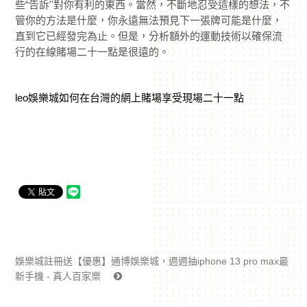
些“告訴''對你有利的東西。當然，不斷地忍受這樣的想法，不
管你的方法是什麼，你永遠無法預見下一張牌可能是什麼，
直到它已經發完為止。但是，分析額外的運動技術以確保流
行的在線賭場二十一點是很遠的。
leo娛樂城如何在台灣的網上賭場享受現場二十一點
娛樂城註冊送【優惠】通博娛樂城，週週抽iphone 13 pro max最
新手機 - 真人百家樂