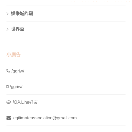
娛樂城詐騙
世界盃
小廣告
/ggriw/
/ggriw/
加入Line好友
legitimateassociation@gmail.com