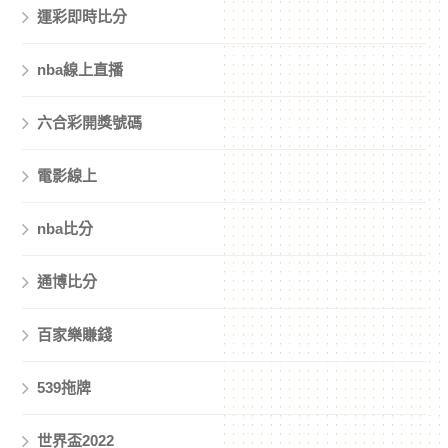
運彩即時比分
nba線上直播
六合彩開獎號碼
電影線上
nba比分
通博比分
百家樂賺錢
539拖牌
世界盃2022