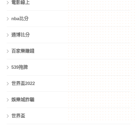
電影線上
nba比分
通博比分
百家樂賺錢
539拖牌
世界盃2022
娛樂城詐騙
世界盃