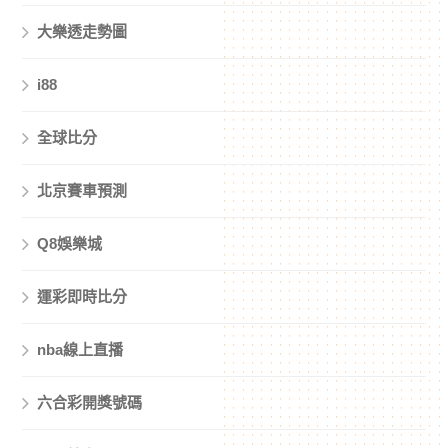
大樂透走勢圖
i88
全球比分
北京賽車預測
Q8娛樂城
運彩即時比分
nba線上直播
六合彩開獎號碼