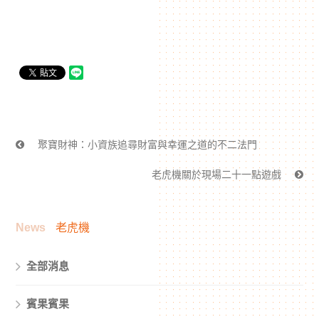
聚寶財神：小資族追尋財富與幸運之道的不二法門
老虎機關於現場二十一點遊戲
News
老虎機
全部消息
賓果賓果