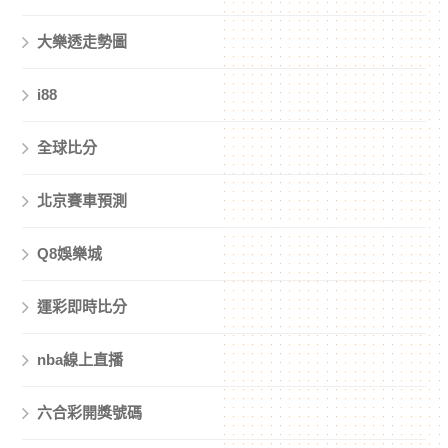
大樂透走勢圖
i88
全球比分
北京賽車預測
Q8娛樂城
運彩即時比分
nba線上直播
六合彩開獎號碼