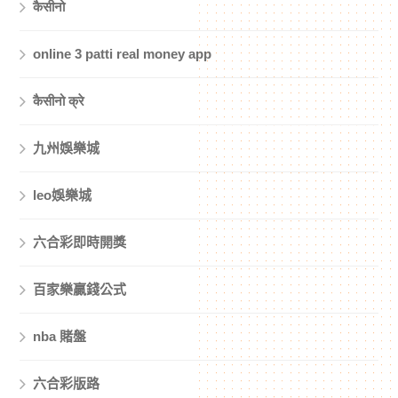
कैसीनो
online 3 patti real money app
कैसीनो क्रे
九州娛樂城
leo娛樂城
六合彩即時開獎
百家樂贏錢公式
nba 賭盤
六合彩版路