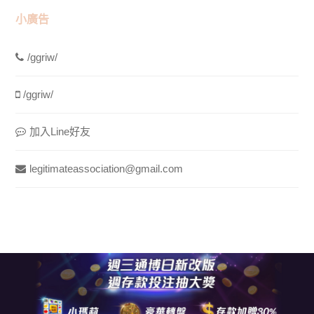
小廣告
/ggriw/
/ggriw/
加入Line好友
legitimateassociation@gmail.com
金版資訊
優博ueo娛樂城