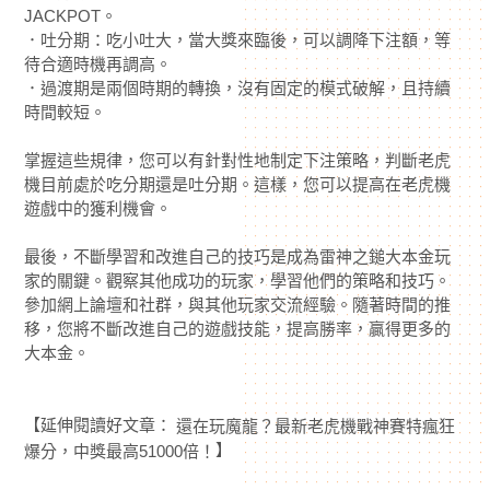
JACKPOT。
．吐分期：吃小吐大，當大獎來臨後，可以調降下注額，等
待合適時機再調高。
．過渡期是兩個時期的轉換，沒有固定的模式破解，且持續
時間較短。
掌握這些規律，您可以有針對性地制定下注策略，判斷老虎
機目前處於吃分期還是吐分期。這樣，您可以提高在老虎機
遊戲中的獲利機會。
最後，不斷學習和改進自己的技巧是成為雷神之鎚大本金玩
家的關鍵。觀察其他成功的玩家，學習他們的策略和技巧。
參加網上論壇和社群，與其他玩家交流經驗。隨著時間的推
移，您將不斷改進自己的遊戲技能，提高勝率，贏得更多的
大本金。
【延伸閱讀好文章：
還在玩魔龍？最新老虎機戰神賽特瘋狂
】
爆分，中獎最高51000倍！