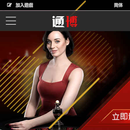
加入遊戲
简体