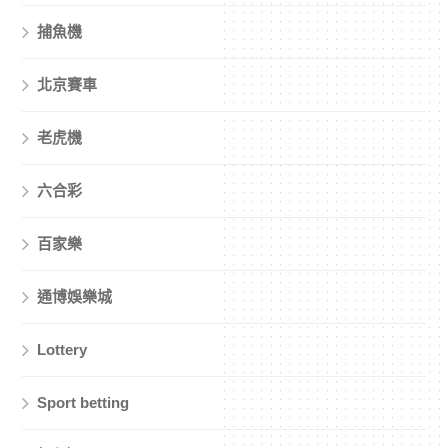
捕魚機
北京賽車
老虎機
六合彩
百家樂
通博娛樂城
Lottery
Sport betting